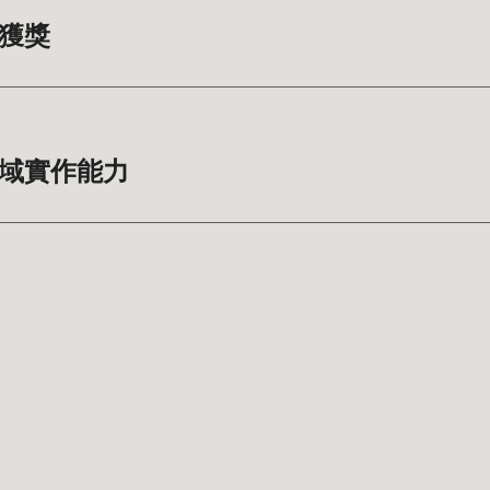
測獲獎
跨域實作能力