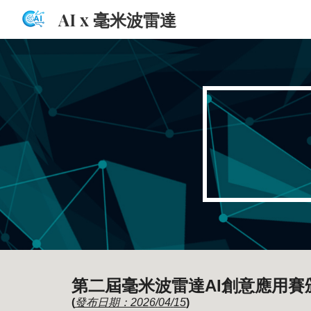
AI x 毫米波雷達
Sk
第二屆毫米波雷達AI創意應用賽
(
發布日期：202
6
/
04
/
15
)