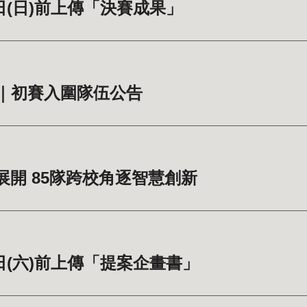
4日(日)前上傳「決賽成果」
用賽｜初賽入圍隊伍公告
展開 85隊跨校角逐智慧創新
1日(六)前上傳「提案企畫書」